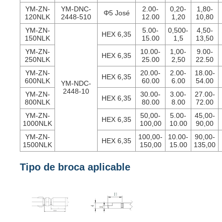
YM-ZN-
YM-DNC-
2.00-
0,20-
1,80-
Φ5 José
120NLK
2448-510
12.00
1,20
10,80
YM-ZN-
5.00-
0,500-
4,50-
HEX 6,35
150NLK
15.00
1,5
13,50
YM-ZN-
10.00-
1,00-
9.00-
HEX 6,35
250NLK
25.00
2,50
22.50
YM-ZN-
20.00-
2.00-
18.00-
HEX 6,35
600NLK
60.00
6.00
54.00
YM-NDC-
2448-10
YM-ZN-
30.00-
3.00-
27.00-
HEX 6,35
800NLK
80.00
8.00
72.00
YM-ZN-
50,00-
5.00-
45,00-
HEX 6,35
1000NLK
100,00
10.00
90,00
YM-ZN-
100,00-
10.00-
90,00-
HEX 6,35
1500NLK
150,00
15.00
135,00
Tipo de broca aplicable