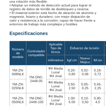
una rotación más flexible.
• Adoptar un método de detección actual para lograr el
registro de datos de tornillo de desbloqueo y reversa
• El material exterior está hecho de aleación de aluminio y
magnesio, liviano y duradero, con mejor disipación de
calor y resistencia a la corrosión, capaz de hacer frente a
entornos de trabajo más complejos y hostiles.
Especificaciones
Aplicable
Tipo de
Esfuerzo de torsión
Número
Controlador
broca
de
compatible
modelo
Nuevo
milímetros
kgf.cm
lbf.en
Méjico
Φ4 Media
YM-ZN-
0,20-
0,02-
0,18-
Luna/
008NLK
0,80
0,08
0,72
Φ4 José
YM-DNC-
2448-05
Φ4 Media
YM-ZN-
0,50-
0,05-
0,45-
Luna/
025NLK
2,50
0,25
2,25
Φ4 José
Φ4 Media
YM-ZN-
YM-DNC-
1.00-
0,10-
0,90-
Luna/
050NLK
2448-105
5.00
0,50
4,5
Φ4 José